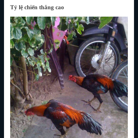
Tỷ lệ chiến thắng cao