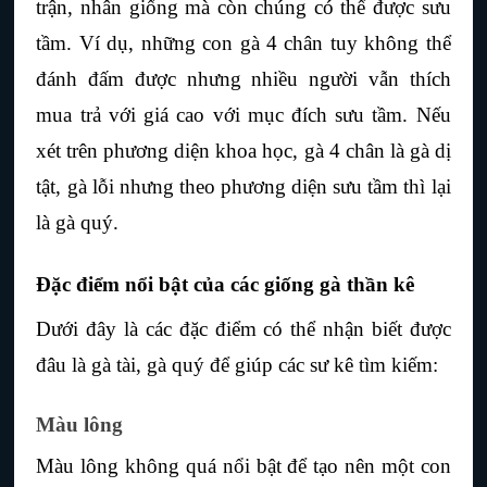
trận, nhân giống mà còn chúng có thể được sưu 
tầm. Ví dụ, những con gà 4 chân tuy không thể 
đánh đấm được nhưng nhiều người vẫn thích 
mua trả với giá cao với mục đích sưu tầm. Nếu 
xét trên phương diện khoa học, gà 4 chân là gà dị 
tật, gà lỗi nhưng theo phương diện sưu tầm thì lại 
là gà quý.  
Đặc điểm nổi bật của các giống gà thần kê
Dưới đây là các đặc điểm có thể nhận biết được 
đâu là gà tài, gà quý để giúp các sư kê tìm kiếm: 
Màu lông
Màu lông không quá nổi bật để tạo nên một con 