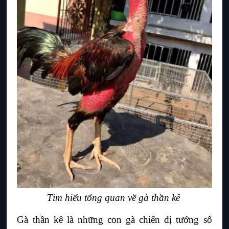
Tìm hiểu tổng quan về gà thần kê 
Gà thần kê là những con gà chiến dị tướng số 