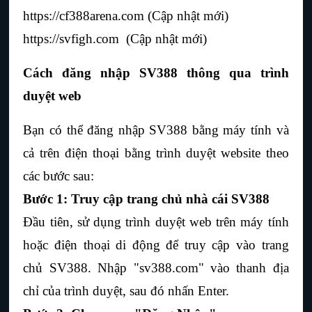
https://cf388arena.com
 (Cập nhật mới)
https://svfigh.com
  (Cập nhật mới)
Cách đăng nhập SV388 thông qua trình 
duyệt web
Bạn có thể đăng nhập SV388 bằng máy tính và 
cả trên điện thoại bằng trình duyệt website theo 
các bước sau:
Bước 1: Truy cập trang chủ nhà cái SV388
Đầu tiên, sử dụng trình duyệt web trên máy tính 
hoặc điện thoại di động để truy cập vào trang 
chủ SV388. Nhập "sv388.com" vào thanh địa 
chỉ của trình duyệt, sau đó nhấn Enter.