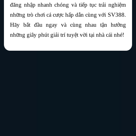
đăng nhập nhanh chóng và tiếp tục trải nghiệm 
những trò chơi cá cược hấp dẫn cùng với SV388. 
Hãy bắt đầu ngay và cùng nhau tận hưởng 
những giây phút giải trí tuyệt vời tại nhà cái nhé!