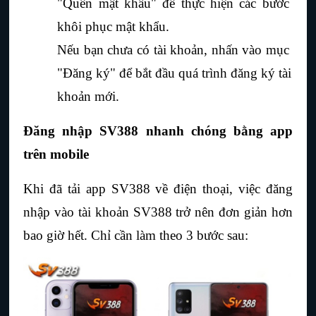
"Quên mật khẩu" để thực hiện các bước 
khôi phục mật khẩu.
Nếu bạn chưa có tài khoản, nhấn vào mục 
"Đăng ký" để bắt đầu quá trình đăng ký tài 
khoản mới.
Đăng nhập SV388 nhanh chóng bằng app 
trên mobile
Khi đã tải app SV388 về điện thoại, việc đăng 
nhập vào tài khoản SV388 trở nên đơn giản hơn 
bao giờ hết. Chỉ cần làm theo 3 bước sau: