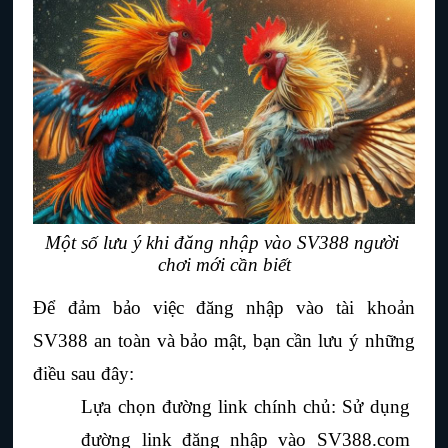
Một số lưu ý khi đăng nhập vào SV388 người 
chơi mới cần biết
Để đảm bảo việc đăng nhập vào tài khoản 
SV388 an toàn và bảo mật, bạn cần lưu ý những 
điều sau đây:
Lựa chọn đường link chính chủ: Sử dụng 
đường link đăng nhập vào SV388.com 