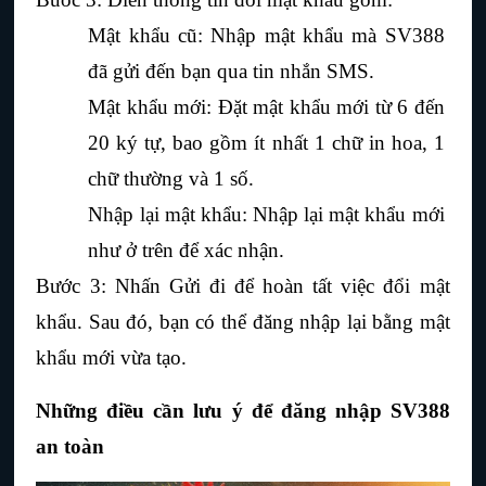
Mật khẩu cũ: Nhập mật khẩu mà SV388 
đã gửi đến bạn qua tin nhắn SMS.
Mật khẩu mới: Đặt mật khẩu mới từ 6 đến 
20 ký tự, bao gồm ít nhất 1 chữ in hoa, 1 
chữ thường và 1 số.
Nhập lại mật khẩu: Nhập lại mật khẩu mới 
như ở trên để xác nhận.
Bước 3: Nhấn Gửi đi để hoàn tất việc đổi mật 
khẩu. Sau đó, bạn có thể đăng nhập lại bằng mật 
khẩu mới vừa tạo.
Những điều cần lưu ý để đăng nhập SV388 
an toàn