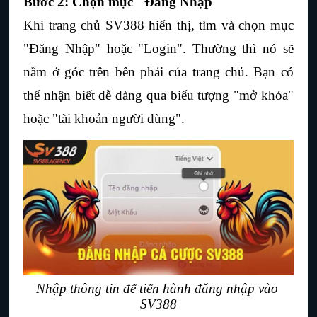
Bước 2: Chọn mục "Đăng Nhập"
Khi trang chủ SV388 hiển thị, tìm và chọn mục 
"Đăng Nhập" hoặc "Login". Thường thì nó sẽ 
nằm ở góc trên bên phải của trang chủ. Bạn có 
thể nhận biết dễ dàng qua biểu tượng "mở khóa" 
hoặc "tài khoản người dùng".
Nhập thông tin để tiến hành đăng nhập vào 
SV388