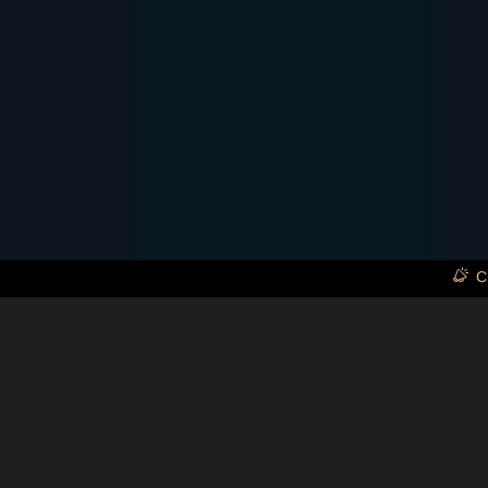
Chào mừng 