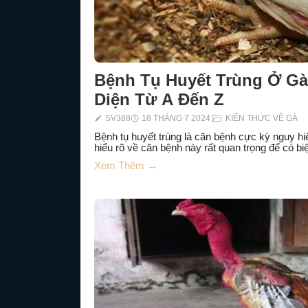
Bệnh Tụ Huyết Trùng Ở Gà
Diện Từ A Đến Z
SV388
18 THÁNG 7 2024
KIẾN THỨC VỀ GÀ
Bệnh tụ huyết trùng là căn bệnh cực kỳ nguy hi
hiểu rõ về căn bệnh này rất quan trọng để có biện
Xem Thêm →