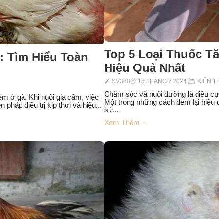
Top 5 Loại Thuốc T
: Tìm Hiểu Toàn
Hiệu Quả Nhất
SV388
18 THÁNG 7 2024
KIẾN T
Chăm sóc và nuôi dưỡng là điều cực 
ểm ở gà. Khi nuôi gia cầm, việc
Một trong những cách đem lại hiệu 
 pháp điều trị kịp thời và hiệu...
sử...
Xem Thêm →