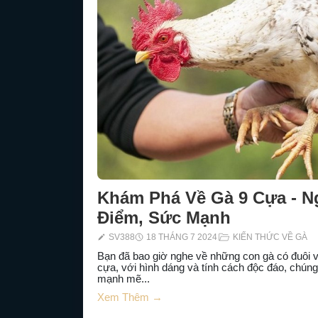
Khám Phá Về Gà 9 Cựa - N
Điểm, Sức Mạnh
SV388
18 THÁNG 7 2024
KIẾN THỨC VỀ GÀ
Bạn đã bao giờ nghe về những con gà có đuôi v
cựa, với hình dáng và tính cách độc đáo, chúng
mạnh mẽ...
Xem Thêm →