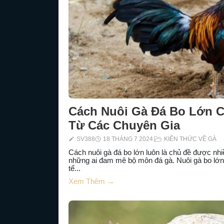
Cách Nuôi Gà Đá Bo Lớn C
Từ Các Chuyên Gia
SV388
18 THÁNG 7 2024
KIẾN THỨC VỀ GÀ
Cách nuôi gà đá bo lớn luôn là chủ đề được nhi
những ai đam mê bộ môn đá gà. Nuôi gà bo lớn k
tế...
Xem Thêm →