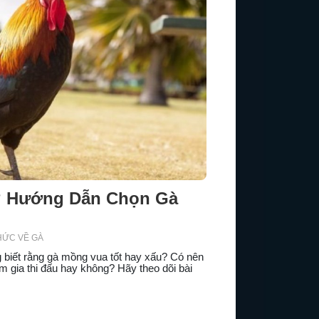
? Hướng Dẫn Chọn Gà
HỨC VỀ GÀ
biết rằng gà mồng vua tốt hay xấu? Có nên
m gia thi đấu hay không? Hãy theo dõi bài