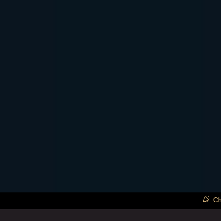
Chào mừng bạ