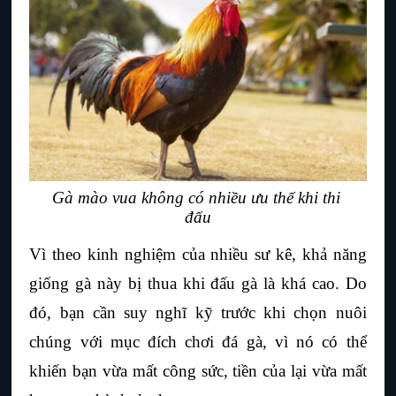
Gà mào vua không có nhiều ưu thế khi thi 
đấu
Vì theo kinh nghiệm của nhiều sư kê, khả năng 
giống gà này bị thua khi đấu gà là khá cao. Do 
đó, bạn cần suy nghĩ kỹ trước khi chọn nuôi 
chúng với mục đích chơi đá gà, vì nó có thể 
khiến bạn vừa mất công sức, tiền của lại vừa mất 