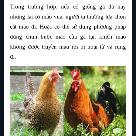
Trong trường hợp, nếu có giống gà đá hay 
nhưng lại có mào vua, người ta thường lựa chọn 
cắt mào đi. Hoặc có thể sử dụng phương pháp 
dùng chun buộc mào của gà lại, khiến mào 
không được truyền máu rồi bị hoại tử và rụng 
đi. 