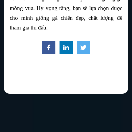
mồng vua. Hy vọng rằng, bạn sẽ lựa chọn được 
cho mình giống gà chiến đẹp, chất lượng để 
tham gia thi đấu. 