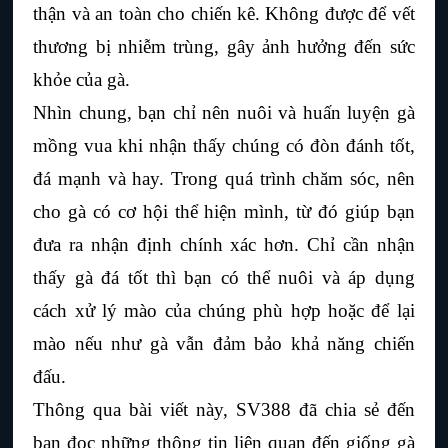
thận và an toàn cho chiến kê. Không được để vết 
thương bị nhiễm trùng, gây ảnh hưởng đến sức 
khỏe của gà.
Nhìn chung, bạn chỉ nên nuôi và huấn luyện gà 
mồng vua khi nhận thấy chúng có đòn đánh tốt, 
đá mạnh và hay. Trong quá trình chăm sóc, nên 
cho gà có cơ hội thể hiện mình, từ đó giúp bạn 
đưa ra nhận định chính xác hơn. Chỉ cần nhận 
thấy gà đá tốt thì bạn có thể nuôi và áp dụng 
cách xử lý mào của chúng phù hợp hoặc để lại 
mào nếu như gà vẫn đảm bảo khả năng chiến 
đấu.
Thông qua bài viết này, 
SV388
 đã chia sẻ đến 
bạn đọc những thông tin liên quan đến giống gà 