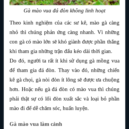
Gà mào vua đá đòn không linh hoạt
Theo kinh nghiệm của các sư kê, mào gà càng 
nhỏ thì chúng phản ứng càng nhanh. Vì những 
con gà có mào lớn sẽ khó giành được phần thắng 
khi tham gia những trận đấu kéo dài thời gian. 
Do đó, người ta rất ít khi sử dụng gà mồng vua 
để tham gia đá đòn. Thay vào đó, những chiến 
kê gà chọi, gà nòi đòn ít lông sẽ được ưa chuộng 
hơn. Hoặc nếu gà đá đòn có mào vua thì chúng 
phải thật sự có lối đòn xuất sắc và loại bỏ phần 
mào đi để dễ chăm sóc, huấn luyện.
Gà mào vua làm cảnh