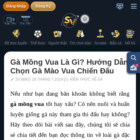
Đăng Nhập
Đăng Ký
Nạp Tiền
Rút Tiền
Bồ trực tuyến
Thể thao
Người thật
Trò chơi bàn
Arcade
Bắn cá
Nổ hũ
Gà Mồng Vua Là Gì? Hướng Dẫn
Chọn Gà Mào Vua Chiến Đấu
SV388
18 THÁNG 7 2024
KIẾN THỨC VỀ GÀ
Nếu như bạn đang băn khoăn không biết rằng 
gà mồng vua
 tốt hay xấu? Có nên nuôi và huấn 
luyện giống gà này tham gia thi đấu hay không? 
Hãy theo dõi bài viết sau đây, chúng tôi sẽ chia 
sẻ chia tiết đến bạn đọc thông tin về loài gà đặc 