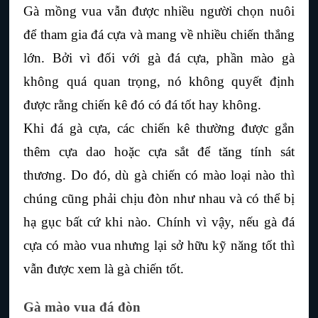
Gà mồng vua vẫn được nhiều người chọn nuôi 
để tham gia đá cựa và mang về nhiều chiến thắng 
lớn. Bởi vì đối với gà đá cựa, phần mào gà 
không quá quan trọng, nó không quyết định 
được rằng chiến kê đó có đá tốt hay không. 
Khi đá gà cựa, các chiến kê thường được gắn 
thêm cựa dao hoặc cựa sắt để tăng tính sát 
thương. Do đó, dù gà chiến có mào loại nào thì 
chúng cũng phải chịu đòn như nhau và có thể bị 
hạ gục bất cứ khi nào. Chính vì vậy, nếu gà đá 
cựa có mào vua nhưng lại sở hữu kỹ năng tốt thì 
vẫn được xem là gà chiến tốt.
Gà mào vua đá đòn