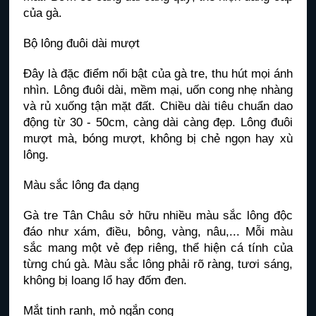
của gà.
Bộ lông đuôi dài mượt
Đây là đặc điểm nổi bật của gà tre, thu hút mọi ánh 
nhìn. Lông đuôi dài, mềm mại, uốn cong nhẹ nhàng 
và rủ xuống tận mặt đất. Chiều dài tiêu chuẩn dao 
động từ 30 - 50cm, càng dài càng đẹp. Lông đuôi 
mượt mà, bóng mượt, không bị chẻ ngọn hay xù 
lông.
Màu sắc lông đa dạng
Gà tre Tân Châu
 sở hữu nhiều màu sắc lông độc 
đáo như xám, điều, bông, vàng, nâu,... Mỗi màu 
sắc mang một vẻ đẹp riêng, thể hiện cá tính của 
từng chú gà. Màu sắc lông phải rõ ràng, tươi sáng, 
không bị loang lổ hay đốm đen.
Mắt tinh ranh, mỏ ngắn cong