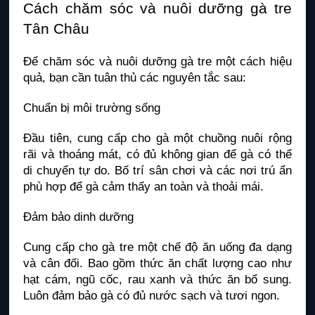
Cách chăm sóc và nuôi dưỡng gà tre 
Tân Châu
Để chăm sóc và nuôi dưỡng gà tre một cách hiệu 
quả, bạn cần tuân thủ các nguyên tắc sau:
Chuẩn bị môi trường sống
Đầu tiên, cung cấp cho gà một chuồng nuôi rộng 
rãi và thoáng mát, có đủ không gian để gà có thể 
di chuyển tự do. Bố trí sân chơi và các nơi trú ẩn 
phù hợp để gà cảm thấy an toàn và thoải mái.
Đảm bảo dinh dưỡng
Cung cấp cho gà tre một chế độ ăn uống đa dạng 
và cân đối. Bao gồm thức ăn chất lượng cao như 
hạt cám, ngũ cốc, rau xanh và thức ăn bổ sung. 
Luôn đảm bảo gà có đủ nước sạch và tươi ngon.