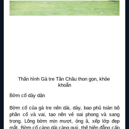
Thân hình 
Gà tre Tân Châu
 thon gọn, khỏe 
khoắn
Bờm cổ dày dặn
Bờm cổ của gà tre nên dài, dày, bao phủ toàn bộ 
phần cổ và vai, tạo nên vẻ oai phong và sang 
trọng. Lông bờm mịn mượt, óng ả, xếp lớp đẹp 
mắt. Bờm cổ càng dài càng quý, thể hiện đẳng cấp 