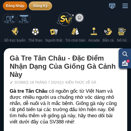
Đăng Nhập
Đăng Ký
Nạp Tiền
Rút Tiền
Bồ trực tuyến
Thể thao
Người thật
Trò chơi bàn
Arcade
Bắn cá
Nổ hũ
Gà Tre Tân Châu - Đặc Điểm
Nhận Dạng Của Giống Gà Cảnh
Này
SV388
18 THÁNG 7 2024
KIẾN THỨC VỀ GÀ
Gà tre Tân Châu
 có nguồn gốc từ Việt Nam và 
được nhiều người ưa chuộng nhờ vóc dáng nhỏ 
nhắn, dễ nuôi và ít mắc bệnh. Giống gà này cũng 
rất phổ biến tại các trường đấu lớn hiện nay. Để 
tìm hiểu thêm về giống gà này, hãy theo dõi bài 
viết dưới đây của SV388 nhé!