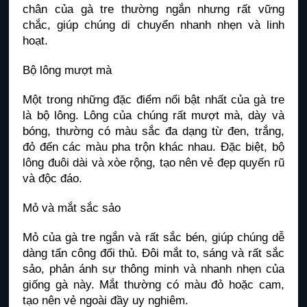
chân của gà tre thường ngắn nhưng rất vững 
chắc, giúp chúng di chuyển nhanh nhẹn và linh 
hoạt.
Bộ lông mượt mà
Một trong những đặc điểm nổi bật nhất của gà tre 
là bộ lông. Lông của chúng rất mượt mà, dày và 
bóng, thường có màu sắc đa dạng từ đen, trắng, 
đỏ đến các màu pha trộn khác nhau. Đặc biệt, bộ 
lông đuôi dài và xòe rộng, tạo nên vẻ đẹp quyến rũ 
và độc đáo.
Mỏ và mắt sắc sảo
Mỏ của gà tre ngắn và rất sắc bén, giúp chúng dễ 
dàng tấn công đối thủ. Đôi mắt to, sáng và rất sắc 
sảo, phản ánh sự thông minh và nhanh nhẹn của 
giống gà này. Mắt thường có màu đỏ hoặc cam, 
tạo nên vẻ ngoài đầy uy nghiêm.