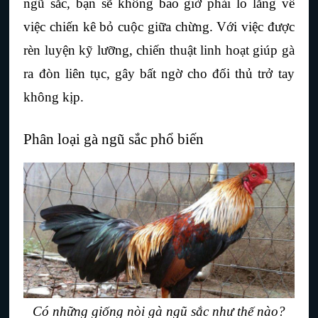
ngũ sắc, bạn sẽ không bao giờ phải lo lắng về 
việc chiến kê bỏ cuộc giữa chừng. Với việc được 
rèn luyện kỹ lưỡng, chiến thuật linh hoạt giúp gà 
ra đòn liên tục, gây bất ngờ cho đối thủ trở tay 
không kịp.
Phân loại gà ngũ sắc phổ biến
Có những giống nòi gà ngũ sắc như thế nào?