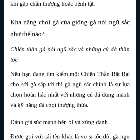
khi gặp chấn thương hoặc bệnh tật.
Khả năng chọi gà của giống gà nòi ngũ sắc 
như thế nào?
Chiến thần gà nòi ngũ sắc và những cú đá thần 
tốc
Nếu bạn đang tìm kiếm một Chiến Thần Bất Bại 
cho sới gà sắp tới thì 
gà ngũ sắc
 chính là sự lựa 
chọn hoàn hảo nhất với những cú đá dũng mãnh 
và kỹ năng đá chọi thượng thừa.
Đánh giá sức mạnh bền bỉ và xứng danh
Được gọi với cái tên khác là võ sĩ tốc độ, 
gà ngũ 