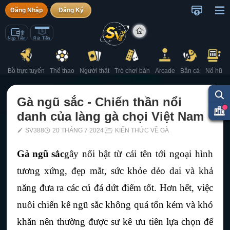
Đăng Nhập
Đăng Ký
Nạp Tiền
Rút Tiền
Bồ trực tuyến
Thể thao
Người thật
Trò chơi bàn
Arcade
Bắn cá
Nổ hũ
Gà ngũ sắc - Chiến thần nổi
danh của làng gà chọi Việt Nam
SV388
20 THÁNG 7 2024
KIẾN THỨC VỀ GÀ
Gà ngũ sắc
gây nổi bật từ cái tên tới ngoại hình 
tương xứng, đẹp mắt, sức khỏe dẻo dai và khả 
năng đưa ra các cú đá dứt điểm tốt. Hơn hết, việc 
nuôi chiến kê ngũ sắc không quá tốn kém và khó 
khăn nên thường được sư kê ưu tiên lựa chọn để 