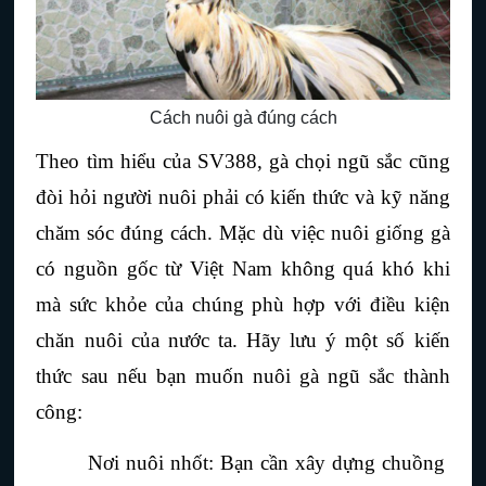
Cách nuôi gà đúng cách
Theo tìm hiểu của 
SV388
, gà chọi ngũ sắc cũng 
đòi hỏi người nuôi phải có kiến thức và kỹ năng 
chăm sóc đúng cách. Mặc dù việc nuôi giống gà 
có nguồn gốc từ Việt Nam không quá khó khi 
mà sức khỏe của chúng phù hợp với điều kiện 
chăn nuôi của nước ta. Hãy lưu ý một số kiến 
thức sau nếu bạn muốn nuôi 
gà ngũ sắc 
thành 
công:
Nơi nuôi nhốt: Bạn cần xây dựng chuồng 