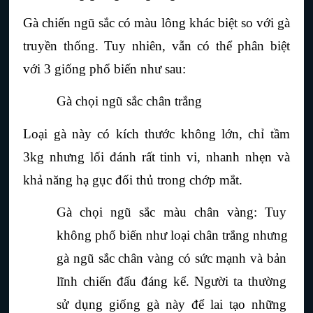
Gà chiến ngũ sắc có màu lông khác biệt so với gà 
truyền thống. Tuy nhiên, vẫn có thể phân biệt 
với 3 giống phổ biến như sau:
Gà chọi ngũ sắc chân trắng
Loại gà này có kích thước không lớn, chỉ tầm 
3kg nhưng lối đánh rất tinh vi, nhanh nhẹn và 
khả năng hạ gục đối thủ trong chớp mắt.
Gà chọi ngũ sắc màu chân vàng: Tuy 
không phổ biến như loại chân trắng nhưng 
gà ngũ sắc 
chân vàng có sức mạnh và bản 
lĩnh chiến đấu đáng kể. Người ta thường 
sử dụng giống gà này để lai tạo những 