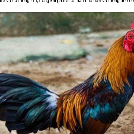
tre và có móng lớn, trong khi gà tre có thân nhỏ hơn và móng nhỏ hơ