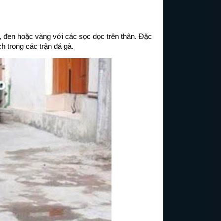
 đen hoặc vàng với các sọc dọc trên thân. Đặc 
h trong các trận đá gà.