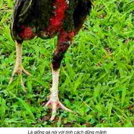
Là giống gà nòi với tính cách dũng mãnh