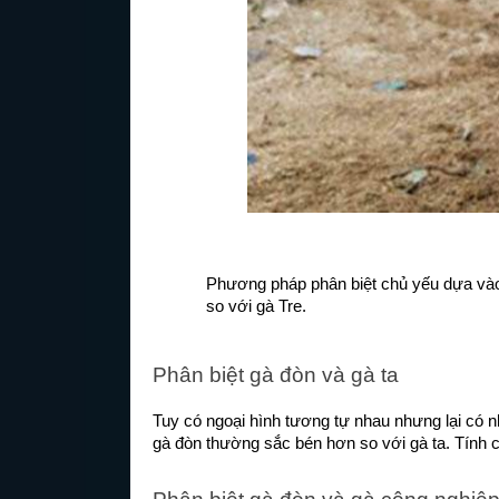
Phương pháp phân biệt chủ yếu dựa vào
so với gà Tre.
Phân biệt gà đòn và gà ta
Tuy có ngoại hình tương tự nhau nhưng lại có 
gà đòn thường sắc bén hơn so với gà ta. Tính c