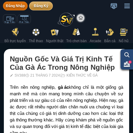
Đăng Nhập
Đăng Ký
Nạp Tiền
Rút Tiền
Bồ trực tuyến
Thể thao
Người thật
Trò chơi bàn
Arcade
Bắn cá
Nổ hũ
Nguồn Gốc Và Giá Trị Kinh Tế
Của Gà Ác Trong Nông Nghiệp
SV388
21 THÁNG 7 2024
KIẾN THỨC VỀ GÀ
Trên nền nông nghiệp, 
gà ác
không chỉ là một giống gà 
mạnh mẽ mà còn mang trong mình câu chuyện về sự 
phát triển và sự giàu có của nền nông nghiệp. Hiện nay, gà 
ác được rất nhiều người dân chăn nuôi ưa chuộng vì loại 
thịt của chúng có giá trị dinh dưỡng cao hơn các loại thịt 
gà thông thường khác. Hãy cùng khám phá về nguồn gốc 
và sự quan trọng đối với giá trị kinh tế đặc biệt của loài gia 