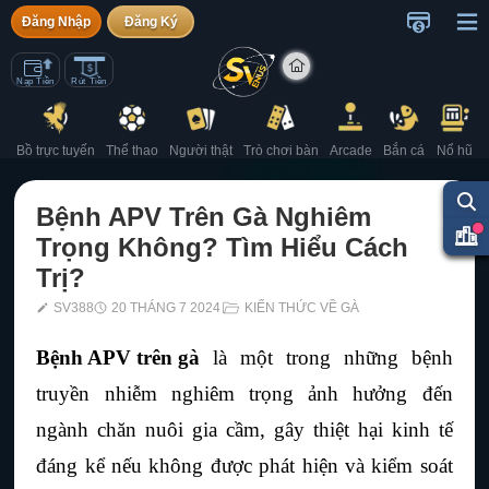
Đăng Nhập
Đăng Ký
Nạp Tiền
Rút Tiền
Bồ trực tuyến
Thể thao
Người thật
Trò chơi bàn
Arcade
Bắn cá
Nổ hũ
Bệnh APV Trên Gà Nghiêm
Trọng Không? Tìm Hiểu Cách
Trị?
SV388
20 THÁNG 7 2024
KIẾN THỨC VỀ GÀ
Bệnh APV trên gà
 là một trong những bệnh 
truyền nhiễm nghiêm trọng ảnh hưởng đến 
ngành chăn nuôi gia cầm, gây thiệt hại kinh tế 
đáng kể nếu không được phát hiện và kiểm soát 