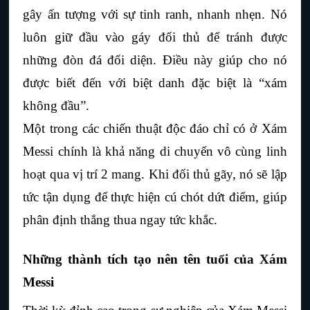
gây ấn tượng với sự tinh ranh, nhanh nhẹn. Nó 
luôn giữ đầu vào gáy đối thủ để tránh được 
những đòn đá đối diện. Điều này giúp cho nó 
được biết đến với biệt danh đặc biệt là “xám 
không đầu”. 
Một trong các chiến thuật độc đáo chỉ có ở Xám 
Messi chính là khả năng di chuyển vô cùng linh 
hoạt qua vị trí 2 mang. Khi đối thủ gãy, nó sẽ lập 
tức tận dụng để thực hiện cú chót dứt điểm, giúp 
phân định thắng thua ngay tức khắc. 
Những thành tích tạo nên tên tuổi của Xám 
Messi