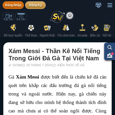
Đăng Nhập
Đăng Ký
Nạp Tiền
Rút Tiền
Bồ trực tuyến
Thể thao
Người thật
Trò chơi bàn
Arcade
Bắn cá
Nổ hũ
Xám Messi - Thần Kê Nổi Tiếng
Trong Giới Đá Gà Tại Việt Nam
SV388
18 THÁNG 7 2024
KIẾN THỨC VỀ GÀ
Gà 
Xám Messi
 được biết đến là chiến kê đã càn 
quét trên khắp các đấu trường đá gà nổi tiếng 
trong và ngoài nước. Hiện nay, gà chiến này 
đang sở hữu cho mình hệ thống thành tích đỉnh 
cao mà chưa ai có thể soán ngôi được. Cùng 