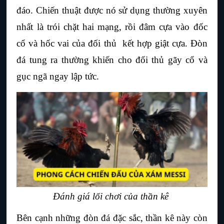
đáo. Chiến thuật được nó sử dụng thường xuyên 
nhất là trói chặt hai mạng, rồi đâm cựa vào đốc 
cổ và hốc vai của đối thủ  kết hợp giật cựa. Đòn 
đá tung ra thường khiến cho đối thủ gãy cổ và 
gục ngã ngay lập tức.
Đánh giá lối chơi của thần kê 
Bên cạnh những đòn đá đặc sắc, thần kê này còn 