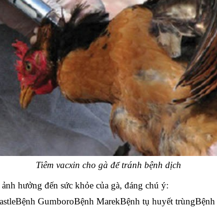
Tiêm vacxin cho gà để tránh bệnh dịch
 ảnh hưởng đến sức khỏe của gà, đáng chú ý:
stle
Bệnh Gumboro
Bệnh Marek
Bệnh tụ huyết trùng
Bệnh 