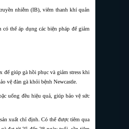
ruyền nhiễm (IB), viêm thanh khí quản 
 có thể áp dụng các biện pháp để giảm 
để giúp gà hồi phục và giảm stress khi 
bảo vệ đàn gà khỏi bệnh Newcastle.
ặc uống đều hiệu quả, giúp bảo vệ sức 
ản xuất chỉ định. Có thể được tiêm qua 
gà đạt từ 25 đến 28 ngày tuổi, cần tiêm 