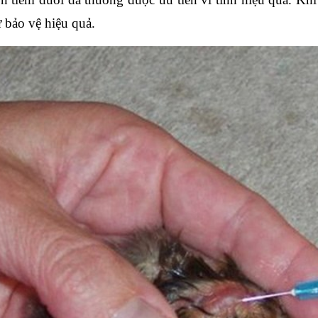
ự bảo vệ hiệu quả.