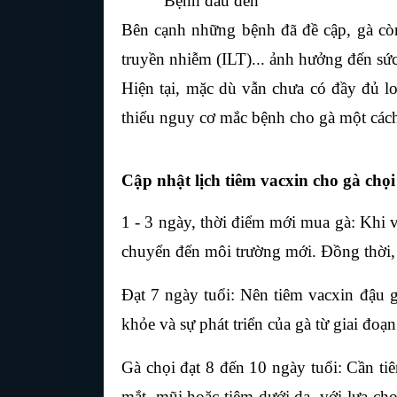
Bệnh đầu đen
Bên cạnh những bệnh đã đề cập, gà còn
truyền nhiễm (ILT)... ảnh hưởng đến sức
Hiện tại, mặc dù vẫn chưa có đầy đủ l
thiểu nguy cơ mắc bệnh cho gà một cách
Cập nhật lịch tiêm vacxin cho gà chọi
1 - 3 ngày, thời điểm mới mua gà: Khi 
chuyển đến môi trường mới. Đồng thời, 
Đạt 7 ngày tuổi: Nên tiêm vacxin đậu 
khỏe và sự phát triển của gà từ giai đoạ
Gà chọi đạt 8 đến 10 ngày tuổi: Cần ti
mắt, mũi hoặc tiêm dưới da, với lựa chọ