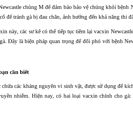
 Newcastle chủng M để đảm bảo bảo vệ chúng khỏi bệnh New
 cổ để tránh gà bị đau chân, ảnh hưởng đến khả năng thi đ
in này, các sư kê có thể tiếp tục tiêm lại vacxin Newcast
gà. Đây là biện pháp quan trọng để đối phó với bệnh Newc
̣n cần biết
 chứa các kháng nguyên vi sinh vật, được sử dụng để kích
yền nhiễm. Hiện nay, có hai loại vacxin chính cho gà: v