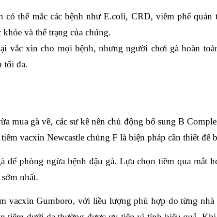
 có thể mắc các bệnh như E.coli, CRD, viêm phế quản t
 khỏe và thể trạng của chúng.
oại vắc xin cho mọi bệnh, nhưng người chơi gà hoàn toàn
 tối đa.
vừa mua gà về, các sư kê nên chủ động bổ sung B Complex 
tiêm vacxin Newcastle chủng F là biện pháp cần thiết để 
gà để phòng ngừa bệnh đậu gà. Lựa chọn tiêm qua mắt ho
n sớm nhất.
êm vacxin Gumboro, với liều lượng phù hợp do từng nhà s
n tiêm dưới da thường được ưu tiên vì tính hiệu quả. Khi 