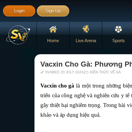
Login
Sign Up
Home
Live Arena
Sports
Vacxin Cho Gà: Phương Ph
SV388
20 JULY 2024
KIẾN THỨC VỀ GÀ
Vacxin cho gà
 là một trong những biệ
triển của công nghệ và nghiên cứu y tế 
gây thiệt hại nghiêm trọng. Trong bài v
khảo và áp dụng hiệu quả.