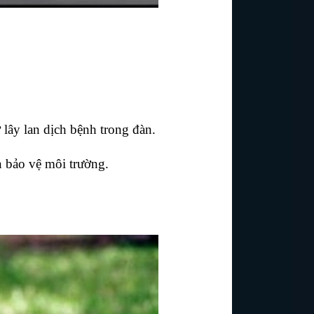
 lây lan dịch bệnh trong đàn.
n bảo vệ môi trường.