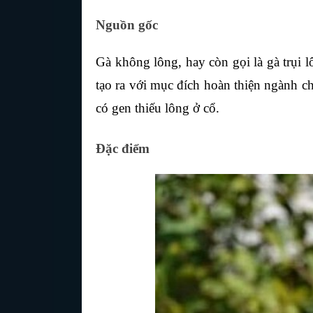
Nguồn gốc
Gà không lông, hay còn gọi là gà trụi l
tạo ra với mục đích hoàn thiện ngành ch
có gen thiếu lông ở cổ.
Đặc điểm 