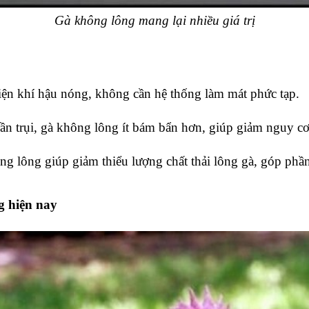
Gà không lông mang lại nhiều giá trị
kiện khí hậu nóng, không cần hệ thống làm mát phức tạp.
ần trụi, gà không lông ít bám bẩn hơn, giúp giảm nguy cơ
ng lông giúp giảm thiểu lượng chất thải lông gà, góp phầ
 hiện nay