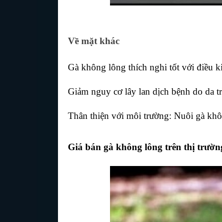
Về mặt khác
Gà không lông thích nghi tốt với điều 
Giảm nguy cơ lây lan dịch bệnh do da tr
Thân thiện với môi trường: Nuôi gà khô
Giá bán gà không lông trên thị trường