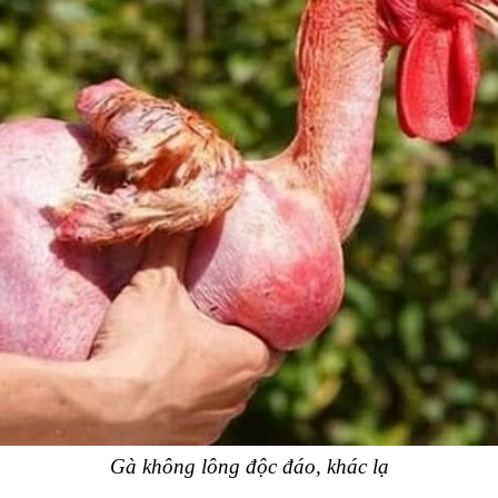
Gà không lông độc đáo, khác lạ